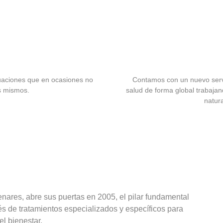
ituaciones que en ocasiones no
Contamos con un nuevo servi
s mismos.
salud de forma global trabajan
natur
enares, abre sus puertas en 2005, el pilar fundamental
és de tratamientos especializados y específicos para
l bienestar.