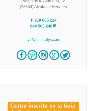
Paseo de la Alameda, 18
(28804) Alcalá de Henares
T: 918 885 214
644 500 240
fys@clinicafys.com