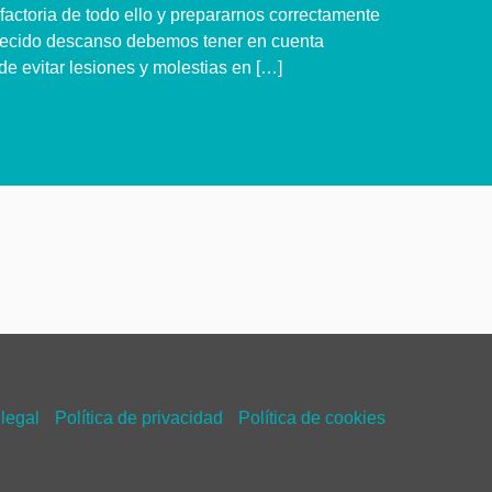
isfactoria de todo ello y prepararnos correctamente
recido descanso debemos tener en cuenta
de evitar lesiones y molestias en […]
 legal
Política de privacidad
Política de cookies