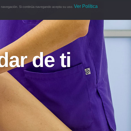
Ver Política
 su navegación. Si continúa navegando acepta su uso.
OGÍA
BLOG
CONTACTO
COLABORADORES
ar de ti