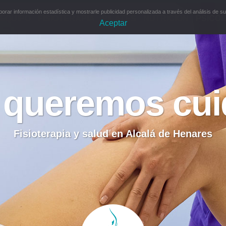
borar información estadística y mostrarle publicidad personalizada a través del análisis de
EQUIPO
FISIOTERAPIA
PILATES
NUTRICIÓN
PSICOL
Aceptar
queremos cuid
Fisioterapia y salud en Alcalá de Henares